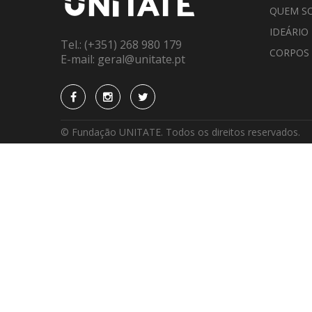
QUEM S
IDEÁRIO
Tel.:
(+351) 268 980 179
CORPOS
E-mail:
geral@unitate.pt
© Fundação UNITATE. Todos os direitos reservados.