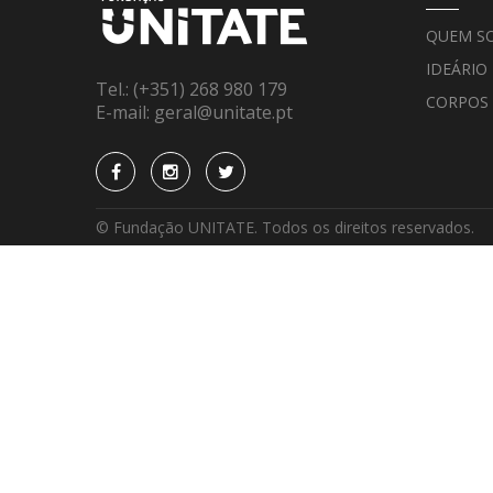
QUEM S
IDEÁRIO
Tel.:
(+351) 268 980 179
CORPOS
E-mail:
geral@unitate.pt
© Fundação UNITATE. Todos os direitos reservados.