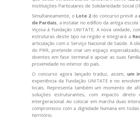
Instituições Particulares de Solidariedade Social (I
Simultaneamente, o
Lote 2
do concurso prevê a
de Pardais
, a instalar no edifício da antiga esco
Viçosa à Fundação UNITATE. A nova unidade, c
estruturas deste tipo na região e integrará a
Re
articulação com o Serviço Nacional de Saúde. A o
do PRR, pretende criar um espaço especializad
doentes em fase terminal e apoiar as suas famíl
proximidade no interior do país.
O concurso agora lançado traduz, assim,
um i
experiência da Fundação UNITATE e no envolvim
locais. Representa também um momento de afi
soluções estruturantes, com impacto direto n
intergeracional. Ao colocar em marcha duas inte
compromisso com a dignidade humana em todas a
território.