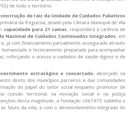
PSS) de todo o território.
construção de raiz da Unidade de Cuidados Paliativos
la primária da freguesia, doado pela Câmara Municipal de Vila
om
capacidade para 21 camas
, responderá à carência de
de Nacional de Cuidados Continuados Integrados
, em
bra, já com financiamento parcialmente assegurado através
o, humanizado e tecnicamente preparado para acompanhar
ias, reforçando o acesso a cuidados de saúde dignos e de
nvestimento estratégico e concertado
, alicerçado na
ento direto dos municípios parceiros e das comunidades
rmação do papel do setor social enquanto promotor de
a coesão territorial, na inovação social e na justiça
rvenções desta magnitude, a Fundação UNITATE sublinha o
s fases da vida, e com o desenvolvimento integrado do