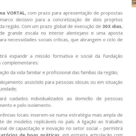
rma VORTAL
, com prazo para apresentação de propostas
 marco decisivo para a concretização de dois projetos
da região. Com um prazo global de execução de
303 dias
,
de grande escala no interior alentejano e uma aposta
ara necessidades sociais críticas, que abrangem o ciclo de
irá expandir a missão formativa e social da Fundação
as complementares:
liação da vida familiar e profissional das famílias da região;
alojamento assistido para pessoas idosas ou em situação
unidade;
ará cuidados individualizados ao domicílio de pessoas
ento e pelo isolamento.
arências locais: inserem-se numa estratégia mais ampla de
ste de modelos replicáveis no país. A ligação ao trabalho
l de capacitação e inovação no setor social – permitirá
ratórios de boas práticas
, em estreita articulação com