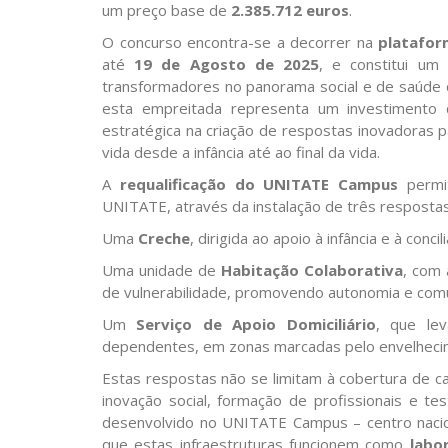
um preço base de
2.385.712 euros
.
O concurso encontra-se a decorrer na
platafo
até
19 de Agosto de 2025
, e constitui um
transformadores no panorama social e de saúde 
esta empreitada representa um investimento 
estratégica na criação de respostas inovadoras p
vida desde a infância até ao final da vida.
A
requalificação do UNITATE Campus
permit
UNITATE, através da instalação de três respost
Uma
Creche
, dirigida ao apoio à infância e à conci
Uma unidade de
Habitação Colaborativa
, com 
de vulnerabilidade, promovendo autonomia e com
Um
Serviço de Apoio Domiciliário
, que lev
dependentes, em zonas marcadas pelo envelhecim
Estas respostas não se limitam à cobertura de c
inovação social, formação de profissionais e te
desenvolvido no UNITATE Campus – centro naciona
que estas infraestruturas funcionem como
labo