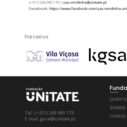
(+351) 268 980 179 |
uas.vendinha@unitate.pt
Facebook:
https://www.facebook.com/uas.vendinha.uni
Parceiros
Funda
QUEM S
IDEÁRIO
Tel.:
(+351) 268 980 179
CORPOS
E-mail:
geral@unitate.pt